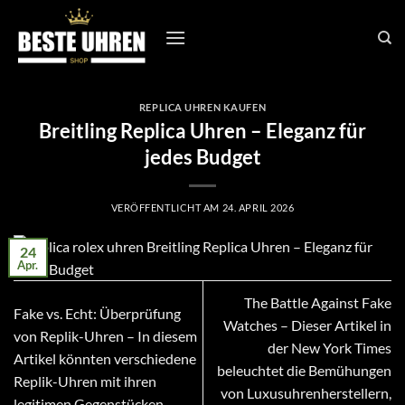
Zum
Inhalt
springen
REPLICA UHREN KAUFEN
Breitling Replica Uhren – Eleganz für
jedes Budget
VERÖFFENTLICHT AM
24. APRIL 2026
24
Apr.
The Battle Against Fake
Fake vs. Echt: Überprüfung
Watches – Dieser Artikel in
von Replik-Uhren – In diesem
der New York Times
Artikel könnten verschiedene
beleuchtet die Bemühungen
Replik-Uhren mit ihren
von Luxusuhrenherstellern,
legitimen Gegenstücken