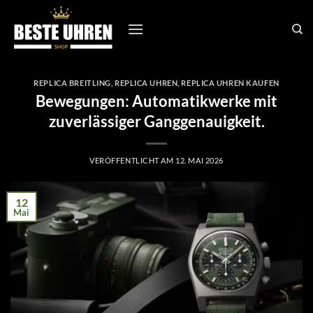
Zum
Inhalt
springen
REPLICA BREITLING
,
REPLICA UHREN
,
REPLICA UHREN KAUFEN
Bewegungen: Automatikwerke mit
zuverlässiger Ganggenauigkeit.
VERÖFFENTLICHT AM
12. MAI 2026
12
Mai