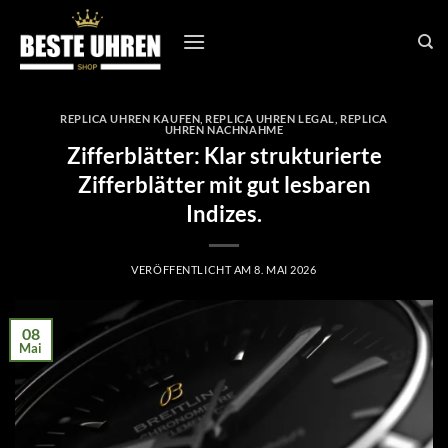
Zum
Inhalt
springen
REPLICA UHREN KAUFEN
,
REPLICA UHREN LEGAL
,
REPLICA
UHREN NACHNAHME
Zifferblätter: Klar strukturierte
Zifferblätter mit gut lesbaren
Indizes.
VERÖFFENTLICHT AM
8. MAI 2026
08
Mai