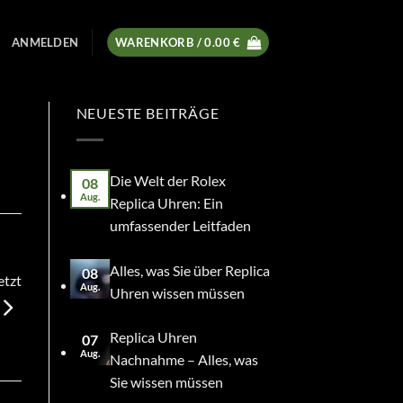
ANMELDEN
WARENKORB /
0.00
€
NEUESTE BEITRÄGE
Die Welt der Rolex
08
Aug.
Replica Uhren: Ein
umfassender Leitfaden
Alles, was Sie über Replica
08
etzt
Aug.
Uhren wissen müssen
Replica Uhren
07
Aug.
Nachnahme – Alles, was
Sie wissen müssen