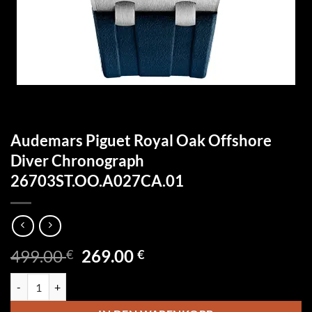
Audemars Piguet Royal Oak Offshore
Diver Chronograph
26703ST.OO.A027CA.01
Ursprünglicher
Aktueller
499.00
269.00
€
€
Preis
Preis
Audemars Piguet Royal Oak Offshore Diver Chronograph 26703ST.
war:
ist:
499.00 €
269.00 €.