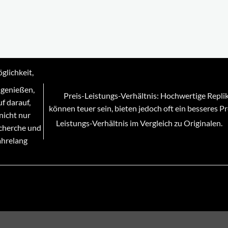
glichkeit,
 genießen,
Preis-Leistungs-Verhältnis: Hochwertige Repli
f darauf,
können teuer sein, bieten jedoch oft ein besseres Pr
nicht nur
Leistungs-Verhältnis im Vergleich zu Originalen.
echerche und
ahrelang