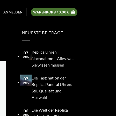
ANMELDEN
WARENKORB /
0.00
€
NEUESTE BEITRÄGE
Replica Uhren
07
Aug.
Nachnahme – Alles, was
Sie wissen müssen
Die Faszination der
07
Aug.
Replica Panerai Uhren:
Stil, Qualität und
Auswahl
Die Welt der Replica
06
Aug.