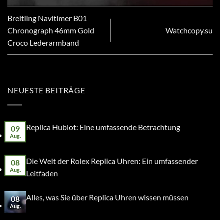
Breitling Navitimer B01
Chronograph 46mm Gold
Watchcopy.su
Croco Lederarmband
NEUESTE BEITRÄGE
Replica Hublot: Eine umfassende Betrachtung
09
Aug.
Die Welt der Rolex Replica Uhren: Ein umfassender
08
Aug.
Leitfaden
Alles, was Sie über Replica Uhren wissen müssen
08
Aug.