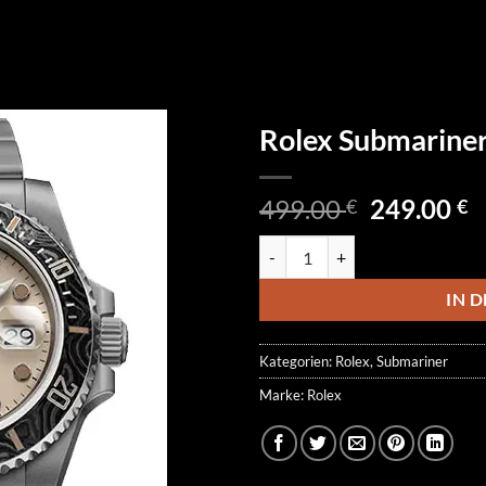
Rolex Submarine
Ursprüngl
A
499.00
249.00
€
€
Preis
P
Rolex Submariner Date DiW Cus
war:
is
499.00 €
2
IN 
Kategorien:
Rolex
,
Submariner
Marke:
Rolex