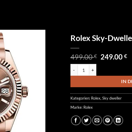
Rolex Sky-Dwell
Ursprüngl
A
499.00
249.00
€
€
Preis
P
Rolex Sky-Dweller 336935-0002
war:
is
499.00 €
2
IN 
Kategorien:
Rolex
,
Sky dweller
Marke:
Rolex