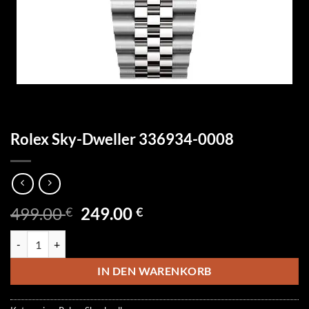
Rolex Sky-Dweller 336934-0008
Ursprünglicher
Aktueller
499.00
249.00
€
€
Preis
Preis
Rolex Sky-Dweller 336934-0008 Menge
war:
ist:
499.00 €
249.00 €.
IN DEN WARENKORB