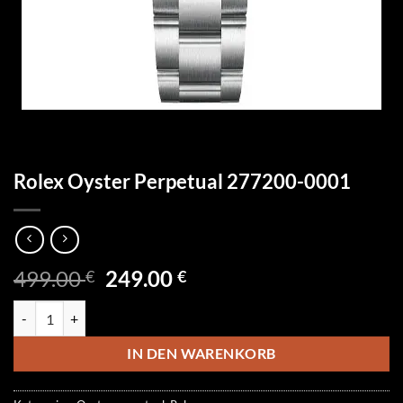
Rolex Oyster Perpetual 277200-0001
Ursprünglicher
Aktueller
499.00
249.00
€
€
Preis
Preis
Rolex Oyster Perpetual 277200-0001 Menge
war:
ist:
499.00 €
249.00 €.
IN DEN WARENKORB