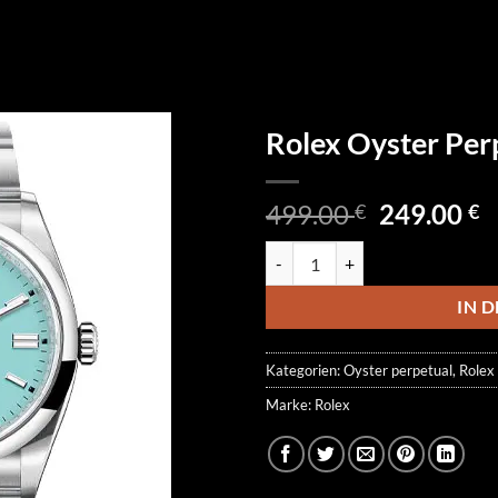
Rolex Oyster Pe
Ursprüngl
A
499.00
249.00
€
€
Preis
P
Rolex Oyster Perpetual 126000-
war:
is
499.00 €
2
IN 
Kategorien:
Oyster perpetual
,
Rolex
Marke:
Rolex