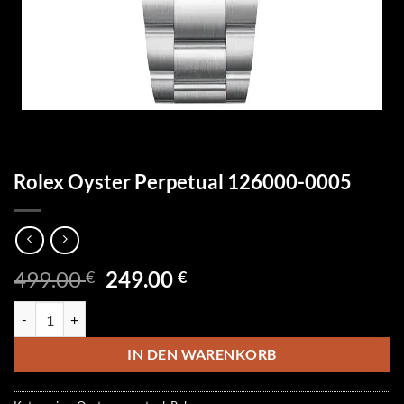
Rolex Oyster Perpetual 126000-0005
Ursprünglicher
Aktueller
499.00
249.00
€
€
Preis
Preis
Rolex Oyster Perpetual 126000-0005 Menge
war:
ist:
499.00 €
249.00 €.
IN DEN WARENKORB