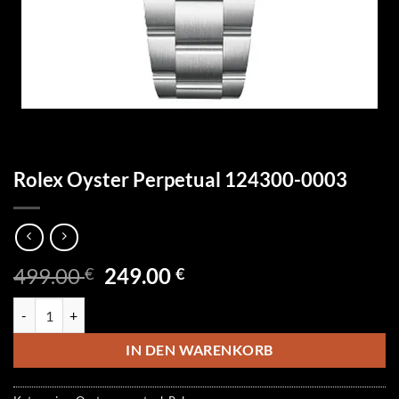
Rolex Oyster Perpetual 124300-0003
Ursprünglicher
Aktueller
499.00
249.00
€
€
Preis
Preis
Rolex Oyster Perpetual 124300-0003 Menge
war:
ist:
499.00 €
249.00 €.
IN DEN WARENKORB