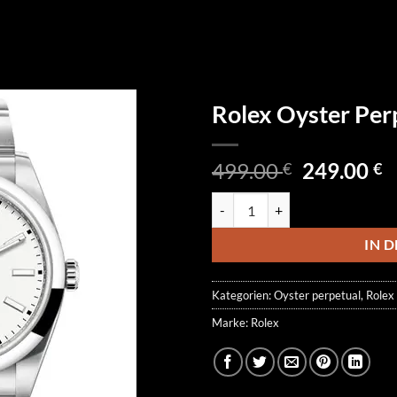
Rolex Oyster Pe
Ursprüngl
A
499.00
249.00
€
€
Preis
P
Rolex Oyster Perpetual 114300-
war:
is
499.00 €
2
IN 
Kategorien:
Oyster perpetual
,
Rolex
Marke:
Rolex