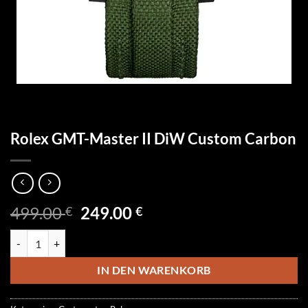
Rolex GMT-Master II DiW Custom Carbon
Ursprünglicher
Aktueller
499.00
249.00
€
€
Preis
Preis
Rolex GMT-Master II DiW Custom Carbon Menge
war:
ist:
499.00 €
249.00 €.
IN DEN WARENKORB