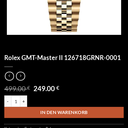
Rolex GMT-Master II 126718GRNR-0001
Ursprünglicher
Aktueller
499.00
249.00
€
€
Preis
Preis
Rolex GMT-Master II 126718GRNR-0001 Menge
war:
ist:
499.00 €
249.00 €.
IN DEN WARENKORB