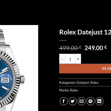
Rolex Datejust 
Ursprüngl
A
499.00
249.00
€
€
Preis
P
Rolex Datejust 126334-0001 Men
war:
is
499.00 €
2
IN 
Kategorien:
Datejust
,
Rolex
Marke:
Rolex