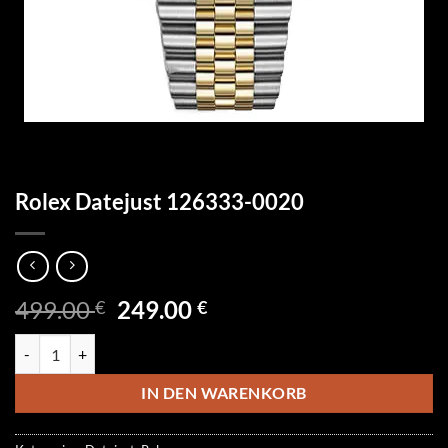
Rolex Datejust 126333-0020
Ursprünglicher
Aktueller
499.00
249.00
€
€
Preis
Preis
Rolex Datejust 126333-0020 Menge
war:
ist:
499.00 €
249.00 €.
IN DEN WARENKORB