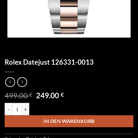
Rolex Datejust 126331-0013
Ursprünglicher
Aktueller
499.00
249.00
€
€
Preis
Preis
Rolex Datejust 126331-0013 Menge
war:
ist:
499.00 €
249.00 €.
IN DEN WARENKORB