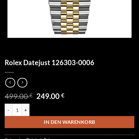
Rolex Datejust 126303-0006
Ursprünglicher
Aktueller
499.00
249.00
€
€
Preis
Preis
Rolex Datejust 126303-0006 Menge
war:
ist:
499.00 €
249.00 €.
IN DEN WARENKORB