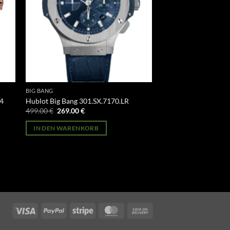
BIG BANG
14
Hublot Big Bang 301.SX.7170.LR
Ursprünglicher
Aktueller
499.00
€
269.00
€
Preis
Preis
war:
ist:
IN DEN WARENKORB
499.00 €
269.00 €.
Visa
PayPal
Stripe
MasterCard
Cash
On