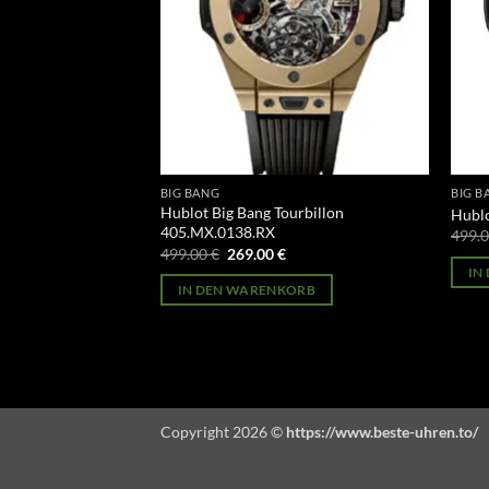
BIG BANG
BIG B
urbillon
Hublot Big Bang Tourbillon
Hublo
405.MX.0138.RX
499.
licher
Aktueller
Ursprünglicher
Aktueller
499.00
€
269.00
€
Preis
Preis
Preis
IN
st:
war:
ist:
ORB
IN DEN WARENKORB
269.00 €.
499.00 €
269.00 €.
Copyright 2026 ©
https://www.beste-uhren.to/