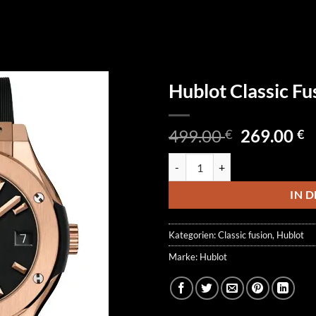
Hublot Classic F
Ursprüngl
A
499.00
269.00
€
€
Preis
P
Hublot Classic Fusion 581.OX.1
war:
is
499.00 €
2
IN 
Kategorien:
Classic fusion
,
Hublot
Marke:
Hublot