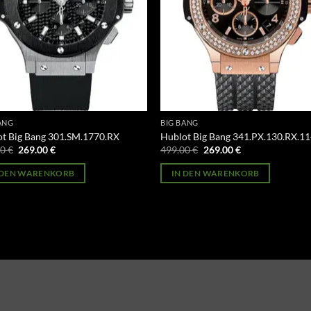
ANG
BIG BANG
t Big Bang 301.SM.1770.RX
Hublot Big Bang 341.PX.130.RX.1
Ursprünglicher
Aktueller
Ursprünglicher
Aktueller
00
€
269.00
€
499.00
€
269.00
€
Preis
Preis
Preis
Preis
war:
ist:
war:
ist:
 DEN WARENKORB
IN DEN WARENKORB
499.00 €
269.00 €.
499.00 €
269.00 €.