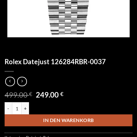
Rolex Datejust 126284RBR-0037
Ursprünglicher
Aktueller
499.00
249.00
€
€
Preis
Preis
Rolex Datejust 126284RBR-0037 Menge
war:
ist:
499.00 €
249.00 €.
IN DEN WARENKORB