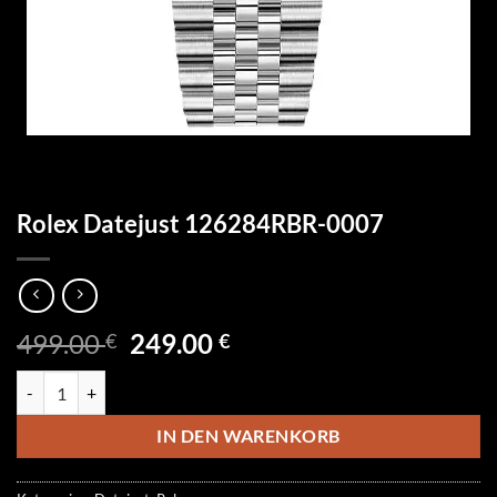
Rolex Datejust 126284RBR-0007
Ursprünglicher
Aktueller
499.00
249.00
€
€
Preis
Preis
Rolex Datejust 126284RBR-0007 Menge
war:
ist:
499.00 €
249.00 €.
IN DEN WARENKORB