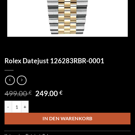
Rolex Datejust 126283RBR-0001
Ursprünglicher
Aktueller
499.00
249.00
€
€
Preis
Preis
Rolex Datejust 126283RBR-0001 Menge
war:
ist:
499.00 €
249.00 €.
IN DEN WARENKORB