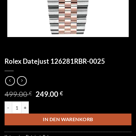
Rolex Datejust 126281RBR-0025
Ursprünglicher
Aktueller
499.00
249.00
€
€
Preis
Preis
Rolex Datejust 126281RBR-0025 Menge
war:
ist:
499.00 €
249.00 €.
IN DEN WARENKORB