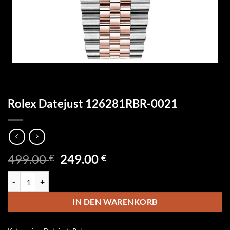
Rolex Datejust 126281RBR-0021
Ursprünglicher
Aktueller
499.00
249.00
€
€
Preis
Preis
Rolex Datejust 126281RBR-0021 Menge
war:
ist:
499.00 €
249.00 €.
IN DEN WARENKORB