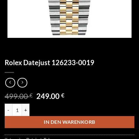
Rolex Datejust 126233-0019
Ursprünglicher
Aktueller
499.00
249.00
€
€
Preis
Preis
Rolex Datejust 126233-0019 Menge
war:
ist:
499.00 €
249.00 €.
IN DEN WARENKORB