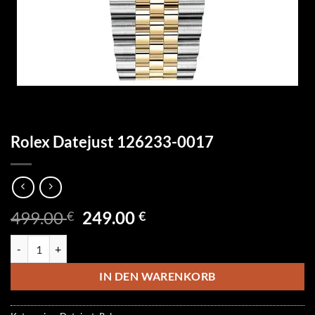
Rolex Datejust 126233-0017
Ursprünglicher
Aktueller
499.00
249.00
€
€
Preis
Preis
Rolex Datejust 126233-0017 Menge
war:
ist:
499.00 €
249.00 €.
IN DEN WARENKORB