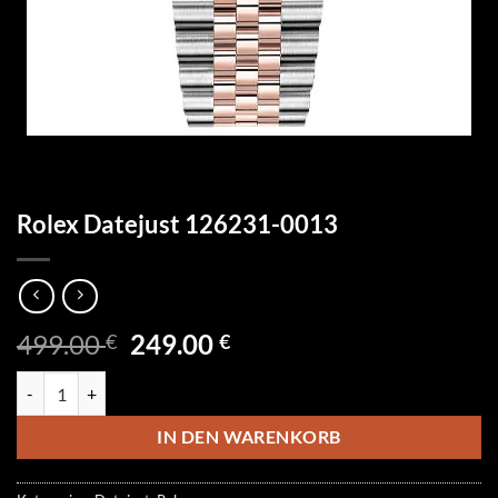
Rolex Datejust 126231-0013
Ursprünglicher
Aktueller
499.00
249.00
€
€
Preis
Preis
Rolex Datejust 126231-0013 Menge
war:
ist:
499.00 €
249.00 €.
IN DEN WARENKORB