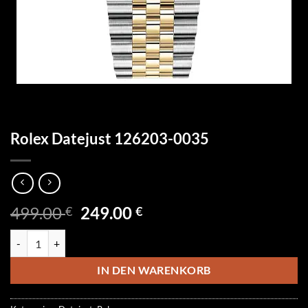
Rolex Datejust 126203-0035
Ursprünglicher
Aktueller
499.00
249.00
€
€
Preis
Preis
Rolex Datejust 126203-0035 Menge
war:
ist:
499.00 €
249.00 €.
IN DEN WARENKORB