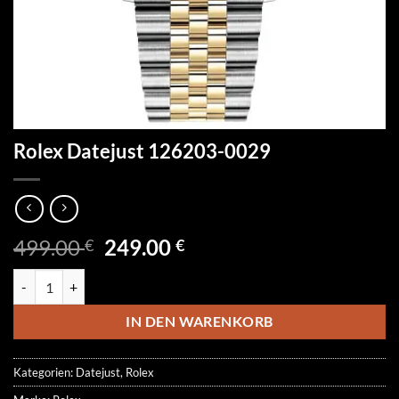
Rolex Datejust 126203-0029
Ursprünglicher
Aktueller
499.00
249.00
€
€
Preis
Preis
Rolex Datejust 126203-0029 Menge
war:
ist:
499.00 €
249.00 €.
IN DEN WARENKORB
Kategorien:
Datejust
,
Rolex