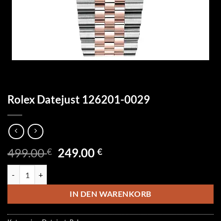
Rolex Datejust 126201-0029
Ursprünglicher
Aktueller
499.00
249.00
€
€
Preis
Preis
Rolex Datejust 126201-0029 Menge
war:
ist:
499.00 €
249.00 €.
IN DEN WARENKORB