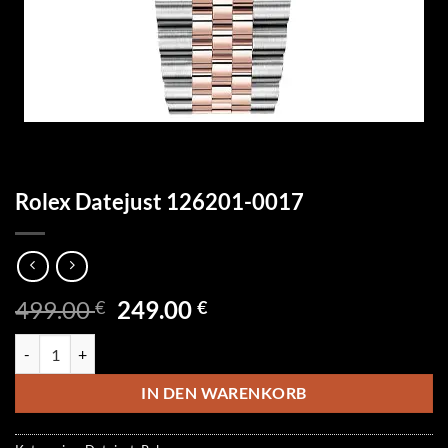
Rolex Datejust 126201-0017
Ursprünglicher
Aktueller
499.00
249.00
€
€
Preis
Preis
Rolex Datejust 126201-0017 Menge
war:
ist:
499.00 €
249.00 €.
IN DEN WARENKORB