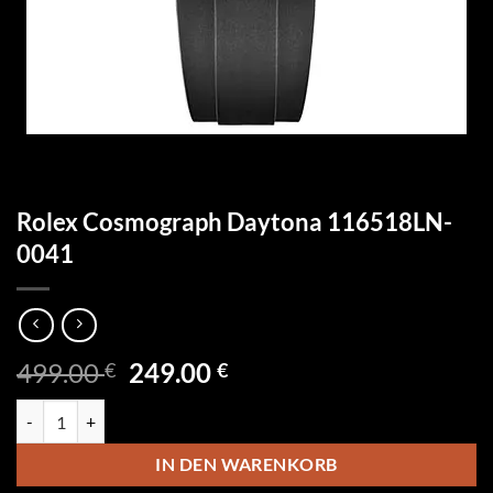
Rolex Cosmograph Daytona 116518LN-
0041
Ursprünglicher
Aktueller
499.00
249.00
€
€
Preis
Preis
Rolex Cosmograph Daytona 116518LN-0041 Menge
war:
ist:
499.00 €
249.00 €.
IN DEN WARENKORB