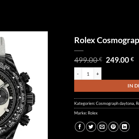
Rolex Cosmogra
Ursprüngl
A
499.00
249.00
€
€
Preis
P
Rolex Cosmograph Daytona DiW
war:
is
499.00 €
2
IN 
Kategorien:
Cosmograph daytona
,
R
Marke:
Rolex