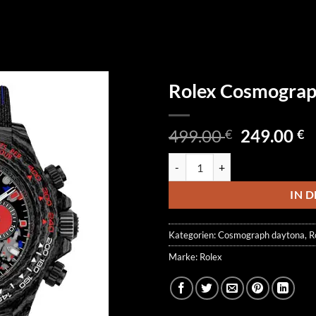
Rolex Cosmogra
Ursprüngl
A
499.00
249.00
€
€
Preis
P
Rolex Cosmograph Daytona DiW
war:
is
499.00 €
2
IN 
Kategorien:
Cosmograph daytona
,
R
Marke:
Rolex