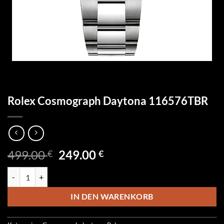
Rolex Cosmograph Daytona 116576TBR
Ursprünglicher
Aktueller
499.00
249.00
€
€
Preis
Preis
Rolex Cosmograph Daytona 116576TBR Menge
war:
ist:
499.00 €
249.00 €.
IN DEN WARENKORB