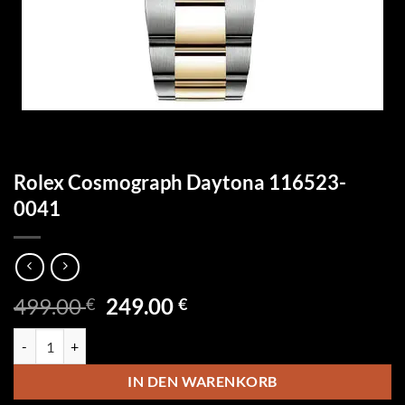
Rolex Cosmograph Daytona 116523-
0041
Ursprünglicher
Aktueller
499.00
249.00
€
€
Preis
Preis
Rolex Cosmograph Daytona 116523-0041 Menge
war:
ist:
499.00 €
249.00 €.
IN DEN WARENKORB