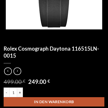
Rolex Cosmograph Daytona 116515LN-
0015
Ursprünglicher
Aktueller
499.00
249.00
€
€
Preis
Preis
Rolex Cosmograph Daytona 116515LN-0015 Menge
war:
ist:
499.00 €
249.00 €.
IN DEN WARENKORB