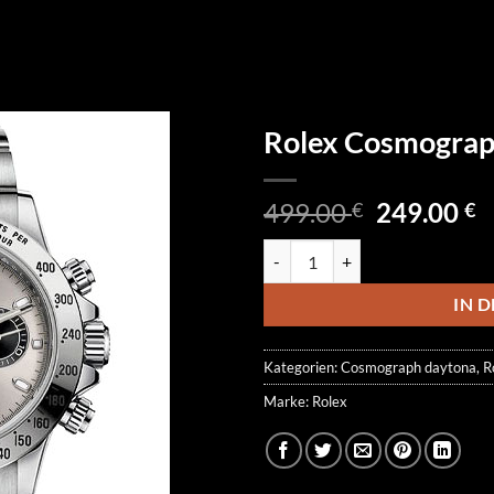
Rolex Cosmogra
Ursprüngl
A
499.00
249.00
€
€
Preis
P
Rolex Cosmograph Daytona 116
war:
is
499.00 €
2
IN 
Kategorien:
Cosmograph daytona
,
R
Marke:
Rolex