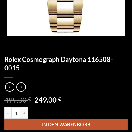
Rolex Cosmograph Daytona 116508-
0015
Ursprünglicher
Aktueller
499.00
249.00
€
€
Preis
Preis
Rolex Cosmograph Daytona 116508-0015 Menge
war:
ist:
499.00 €
249.00 €.
IN DEN WARENKORB