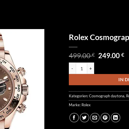
Rolex Cosmogra
Ursprüngl
A
499.00
249.00
€
€
Preis
P
Rolex Cosmograph Daytona 116
war:
is
499.00 €
2
IN 
Kategorien:
Cosmograph daytona
,
R
Marke:
Rolex