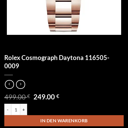
Rolex Cosmograph Daytona 116505-
0009
Ursprünglicher
Aktueller
499.00
249.00
€
€
Preis
Preis
Rolex Cosmograph Daytona 116505-0009 Menge
war:
ist:
499.00 €
249.00 €.
IN DEN WARENKORB