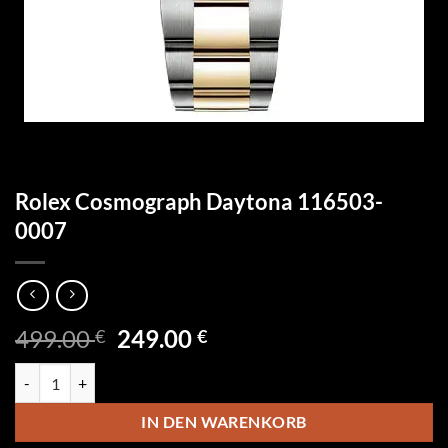
Rolex Cosmograph Daytona 116503-
0007
Ursprünglicher
Aktueller
499.00
249.00
€
€
Preis
Preis
Rolex Cosmograph Daytona 116503-0007 Menge
war:
ist:
499.00 €
249.00 €.
IN DEN WARENKORB