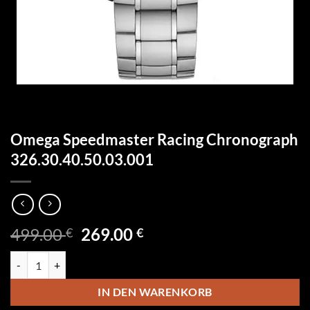
Omega Speedmaster Racing Chronograph
326.30.40.50.03.001
Ursprünglicher
Aktueller
499.00
269.00
€
€
Preis
Preis
Omega Speedmaster Racing Chronograph 326.30.40.50.03.001 Menge
war:
ist:
499.00 €
269.00 €.
IN DEN WARENKORB