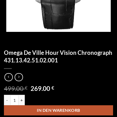
Omega De Ville Hour Vision Chronograph
431.13.42.51.02.001
Ursprünglicher
Aktueller
499.00
269.00
€
€
Preis
Preis
Omega De Ville Hour Vision Chronograph 431.13.42.51.02.001 Meng
war:
ist:
499.00 €
269.00 €.
IN DEN WARENKORB