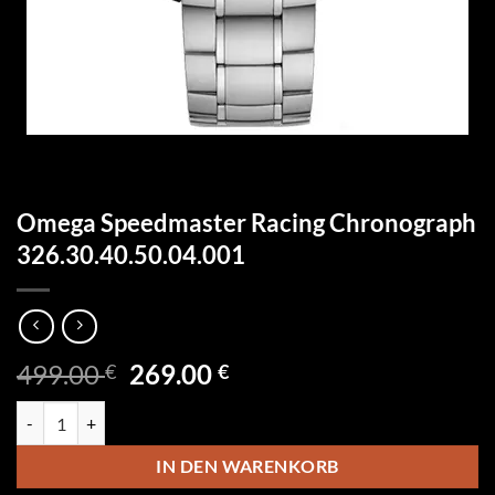
Omega Speedmaster Racing Chronograph
326.30.40.50.04.001
Ursprünglicher
Aktueller
499.00
269.00
€
€
Preis
Preis
Omega Speedmaster Racing Chronograph 326.30.40.50.04.001 Menge
war:
ist:
499.00 €
269.00 €.
IN DEN WARENKORB