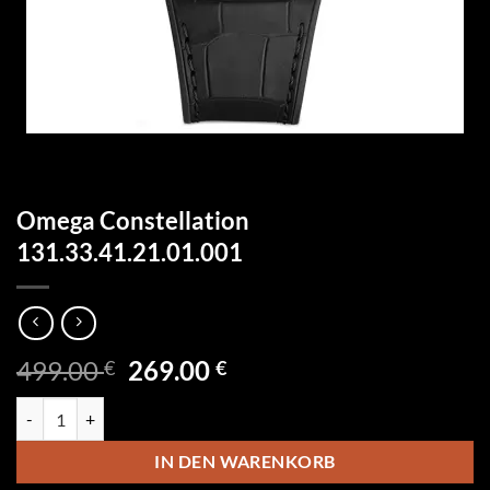
Omega Constellation
131.33.41.21.01.001
Ursprünglicher
Aktueller
499.00
269.00
€
€
Preis
Preis
Omega Constellation 131.33.41.21.01.001 Menge
war:
ist:
499.00 €
269.00 €.
IN DEN WARENKORB