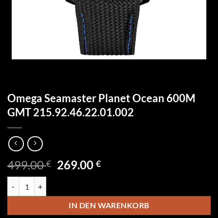
Omega Seamaster Planet Ocean 600M
GMT 215.92.46.22.01.002
Ursprünglicher
Aktueller
499.00
269.00
€
€
Preis
Preis
Omega Seamaster Planet Ocean 600M GMT 215.92.46.22.01.002 Men
war:
ist:
499.00 €
269.00 €.
IN DEN WARENKORB